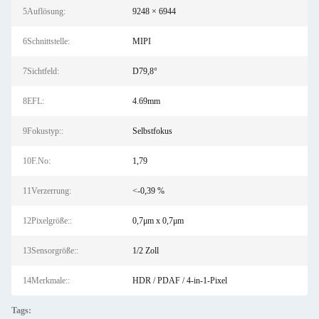
5Auflösung:
9248 × 6944
6Schnittstelle:
MIPI
7Sichtfeld:
D79,8°
8EFL:
4.69mm
9Fokustyp::
Selbstfokus
10F.No:
1,79
11Verzerrung:
<-0,39 %
12Pixelgröße::
0,7μm x 0,7μm
13Sensorgröße::
1/2 Zoll
14Merkmale::
HDR / PDAF / 4-in-1-Pixel
Tags: