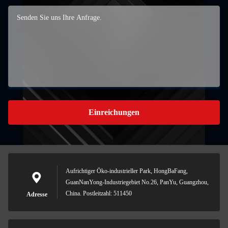
Einreichungen
Aufrichtiger Öko-industrieller Park, HongBaFang,
GuanNanYong-Industriegebiet No.26, PanYu, Guangzhou,
China. Postleitzahl: 511450
Adresse