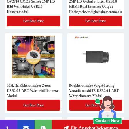
OV2710 CMOS Sensor 2MP HD
2MP HD Global Shutter USB3.0
Bild Weitwinkel USB2.0
HDMI Dual Interface Output
Kameramodul
Hochgeschwindigkeitskameramodul
Get Best Price
Get Best Price
50Hz 2x Elektronischer Zoom
8x elektronische Vergrößerung
USB2.0 UART Wärmebildkamera-
Vanadiumoxid IR USB2.0 UART-
Modul
Wärmekamera-Modul
Get Best Price
Get Best Price
Ein Angebot bekommen