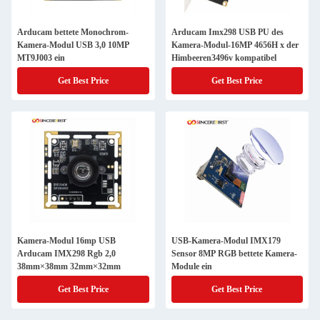
Arducam bettete Monochrom-
Arducam Imx298 USB PU des
Kamera-Modul USB 3,0 10MP
Kamera-Modul-16MP 4656H x der
MT9J003 ein
Himbeeren3496v kompatibel
Get Best Price
Get Best Price
Kamera-Modul 16mp USB
USB-Kamera-Modul IMX179
Arducam IMX298 Rgb 2,0
Sensor 8MP RGB bettete Kamera-
38mm×38mm 32mm×32mm
Module ein
Get Best Price
Get Best Price