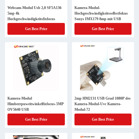
Webcam-Modul Usb 2,0 SF5A136
Kamera-Modul-
5mp 4k
Hochgeschwindigkeitsselbstfokus
Hochgeschwindigkeitsfixfocus
Sonys IMX179 8mp mit USB
Get Best Price
Get Best Price
Kamera-Modul
2mp HM2131 USB Grad 1080P des
Himbeerpuweitwinkelfixfocus-5MP
Kamera-Modul-Uvc Kamera-
OV5640 USB
Modul-72
Get Best Price
Get Best Price