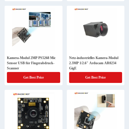
Kamera-Modul 2MP PS5268 Mic
Netz-industrielles Kamera-Modul
Sensor USB für Fingerabdruck-
2.3MP 1/2.6" Arducam AR0234
Scanner
GigE
Get Best Price
Get Best Price