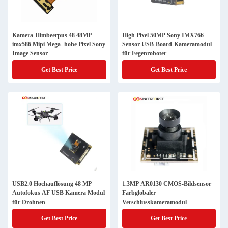
Kamera-Himbeerpus 48 48MP
High Pixel 50MP Sony IMX766
imx586 Mipi Mega- hohe Pixel Sony
Sensor USB-Board-Kameramodul
Image Sensor
für Fegenroboter
Get Best Price
Get Best Price
USB2.0 Hochauflösung 48 MP
1.3MP AR0130 CMOS-Bildsensor
Autofokus AF USB Kamera Modul
Farbglobaler
für Drohnen
Verschlusskameramodul
Get Best Price
Get Best Price