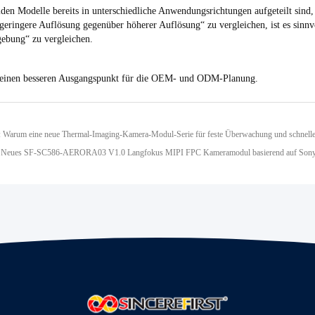
iden Modelle bereits in unterschiedliche Anwendungsrichtungen aufgeteilt sind,
 „geringere Auflösung gegenüber höherer Auflösung“ zu vergleichen, ist es sinn
ebung“ zu vergleichen.
t einen besseren Ausgangspunkt für die OEM- und ODM-Planung.
s: Neues SF-SC586-AERORA03 V1.0 Langfokus MIPI FPC Kameramodul basierend auf So