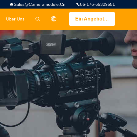
Sales@cameramodule.cn
86-176-65309551
Ein Angebot bekommen
Über Uns
描述