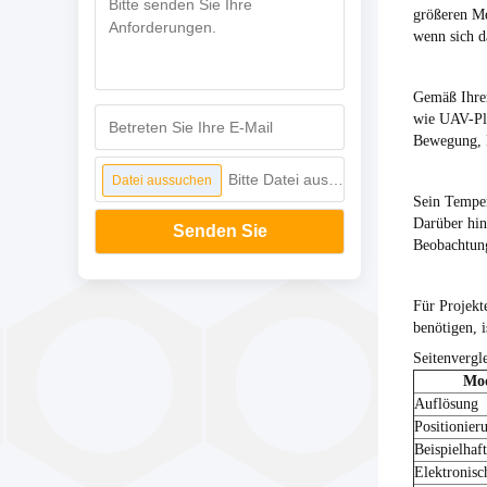
größeren Me
wenn sich d
Gemäß Ihrer
wie UAV-Pla
Bewegung, E
Bitte Datei auswählen
Datei aussuchen
Sein Temper
Darüber hin
Senden Sie
Beobachtun
Für Projekt
benötigen, 
Seitenvergl
Mod
Auflösung
Positionier
Beispielhaf
Elektronis