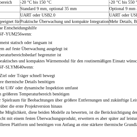
bereich
-20 °C bis 150 °C
-20 °C bis 550 
Standard 9 mm, optional 35 mm
Optional 9 mm
UART oder USB2.0
UART oder US
eeignet für
Praktische Überwachung und kompakte Integration
Mehr Details, B
he Entscheidungshilfe
SF-YUM256
wenn:
 meist statisch oder langsam ist
em auf feste Überwachung ausgelegt ist
eraturbereichsbedarf begrenzter ist
 praktisches und kompaktes Wärmemodul für den routinemäßigen Einsatz wüns
SF-SLYM640
wenn:
 Ziel oder Träger schnell bewegt
re thermische Details benötigen
jekt UAV oder dynamische Inspektion umfasst
n größeren Temperaturbereich benötigen
r Spielraum für Beobachtungen über größere Entfernungen und zukünftige Le
über die erste Projektversion hinaus
che Möglichkeit, diese beiden Modelle zu bewerten, ist die Berücksichtigung
eicht mit einem festen Überwachungsprodukt, erweitern es aber später auf leistu
lleren Plattform und benötigen von Anfang an eine stärkere thermische Grundl