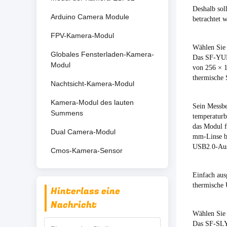
Deshalb sol
Arduino Camera Module
betrachtet 
FPV-Kamera-Modul
Wählen Sie 
Globales Fensterladen-Kamera-
Das SF-YUM2
Modul
von 256 × 1
thermische 
Nachtsicht-Kamera-Modul
Kamera-Modul des lauten
Sein Messbe
Summens
temperaturb
das Modul f
Dual Camera-Modul
mm-Linse bi
USB2.0-Ausg
Cmos-Kamera-Sensor
Einfach ausg
thermische 
Hinterlass eine
Nachricht
Wählen Sie 
Das SF-SLYM