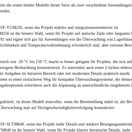
lten die ersten beiden Modelle dieser Serie als zwei verschiedene Anwendungsr
werden.
SF-YUM256, wenn das Projekt stabiler und integrationsorientierter ist
56 ist die bessere Wahl, wenn Ihr Projekt auf statische Ziele oder langsame 
92 und eignet sich gut für Anwendungen wie die Überwachung von Lagerhäusern
Sichtbarkeit und Temperaturwahrnehmung erforderlich sind, aber extreme Beweg
reich von -20 °C bis 150 °C macht es besser geeignet für Projekte, die sich 
ezogene Beobachtung konzentrieren. Es unterstützt auch einen 2-fachen elektr
ür Aufgaben im kürzeren Bereich oder mit moderaten Details praktisch macht.
etet es einen einfacheren Weg für kompakte Überwachungssysteme, die dennoch
abeoptionen erleichtern auch die Anpassung an unterschiedliche eingebettete 
edrückt, ist dieses Modell sinnvoller, wenn die Bereitstellung stabil ist, die B
Überwachung statt auf Hochgeschwindigkeitsverfolgung konzentriert.
SF-SLYM640, wenn das Projekt mehr Details und stärkere Bewegungsunterstü
640 ist die bessere Wahl, wenn Ihr Projekt klarere thermische Details, mehr F