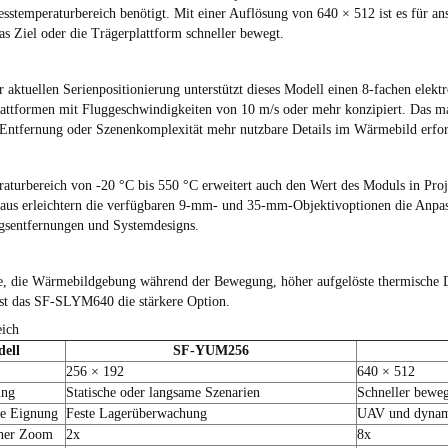
sstemperaturbereich benötigt. Mit einer Auflösung von 640 × 512 ist es für an
as Ziel oder die Trägerplattform schneller bewegt.
 aktuellen Serienpositionierung unterstützt dieses Modell einen 8-fachen elek
ttformen mit Fluggeschwindigkeiten von 10 m/s oder mehr konzipiert. Das ma
ntfernung oder Szenenkomplexität mehr nutzbare Details im Wärmebild erfor
aturbereich von -20 °C bis 550 °C erweitert auch den Wert des Moduls in Proje
aus erleichtern die verfügbaren 9-mm- und 35-mm-Objektivoptionen die Anpas
gsentfernungen und Systemdesigns.
e, die Wärmebildgebung während der Bewegung, höher aufgelöste thermische Da
ist das SF-SLYM640 die stärkere Option.
eich
ell
SF-YUM256
256 × 192
640 × 512
ung
Statische oder langsame Szenarien
Schneller beweg
te Eignung
Feste Lagerüberwachung
UAV und dynami
cher Zoom
2x
8x