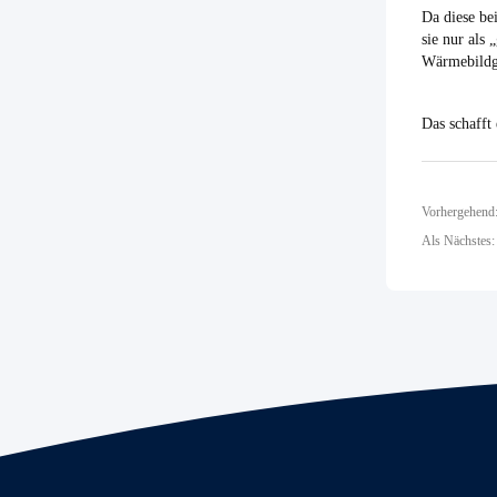
Da diese be
sie nur als
Wärmebildg
Das schaff
Als Nächste