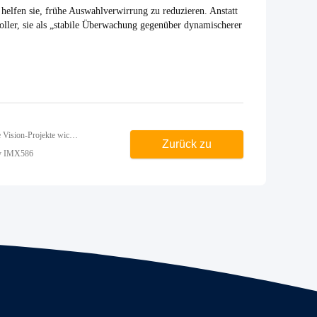
 helfen sie, frühe Auswahlverwirrung zu reduzieren. Anstatt
voller, sie als „stabile Überwachung gegenüber dynamischerer
Vorhergehend: Warum eine neue Thermal-Imaging-Kamera-Modul-Serie für feste Überwachung und schnelle Vision-Projekte wichtig ist
Zurück zu
ny IMX586