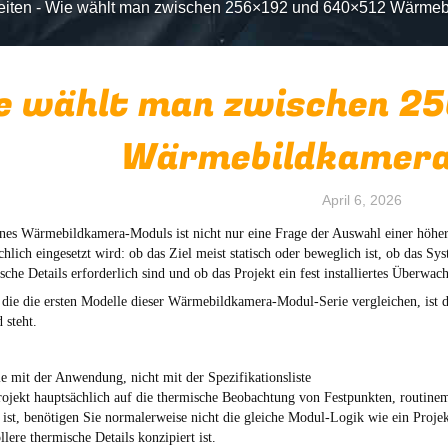
eiten
-
Wie wählt man zwischen 256×192 und 640×512 Wärme
e wählt man zwischen 25
Wärmebildkamer
April 6, 2026
nes Wärmebildkamera-Moduls ist nicht nur eine Frage der Auswahl einer höher
chlich eingesetzt wird: ob das Ziel meist statisch oder beweglich ist, ob das 
ische Details erforderlich sind und ob das Projekt ein fest installiertes Überwa
 die die ersten Modelle dieser Wärmebildkamera-Modul-Serie vergleichen, ist
 steht.
e mit der Anwendung, nicht mit der Spezifikationsliste
ojekt hauptsächlich auf die thermische Beobachtung von Festpunkten, routi
t ist, benötigen Sie normalerweise nicht die gleiche Modul-Logik wie ein Proj
lere thermische Details konzipiert ist.