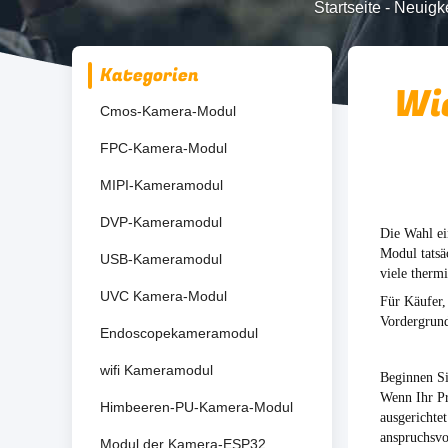
Startseite
-
Neuigk
Kategorien
Wi
Cmos-Kamera-Modul
FPC-Kamera-Modul
MIPI-Kameramodul
DVP-Kameramodul
Die Wahl ei
Modul tatsä
USB-Kameramodul
viele therm
UVC Kamera-Modul
Für Käufer,
Vordergrund
Endoscopekameramodul
wifi Kameramodul
Beginnen Si
Wenn Ihr Pr
Himbeeren-PU-Kamera-Modul
ausgerichte
anspruchsvol
Modul der Kamera-ESP32