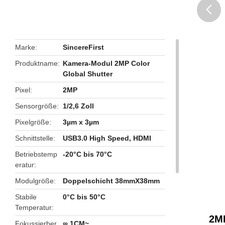
butto
Marke
SincereFirst
Produktname
Kamera-Modul 2MP Color
Global Shutter
Pixel
2MP
Sensorgröße
1/2,6 Zoll
Pixelgröße
3µm x 3µm
Schnittstelle
USB3.0 High Speed, HDMI
Betriebstemp
-20°C bis 70°C
eratur
Modulgröße
Doppelschicht 38mmX38mm
Stabile
0°C bis 50°C
Temperatur
2MP
Fokussierber
∞ 1CM~