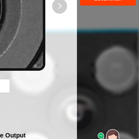
button
ce Output