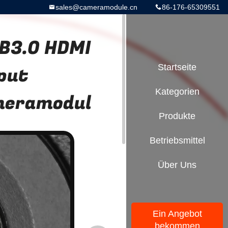
sales@cameramodule.cn
86-176-65309551
SB3.0 HDMI
put
Startseite
Kategorien
meramodul
Produkte
Betriebsmittel
Über Uns
Ein Angebot
bekommen